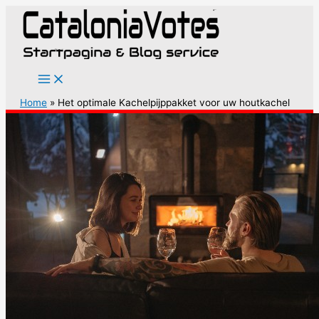
Ga
naar
de
inhoud
Home
Het optimale Kachelpijppakket voor uw houtkachel